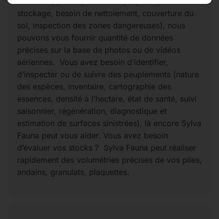
distances, pentes, limites de propriété, aire de
stockage, besoin de nettoiement, couverture du
sol, inspection des zones dangereuses), nous
pouvons vous fournir quantité de données
précises sur la base de photos ou de vidéos
aériennes. Vous avez besoin d’identifier,
d’inspecter ou de suivre des peuplements (nature
des espèces, inventaire, cartographie des
essences, densité à l’hectare, état de santé, suivi
saisonnier, régénération, diagnostique et
estimation de surfaces sinistrées), là encore Sylva
Fauna peut vous aider. Vous avez besoin
d’évaluer vos stocks ? Sylva Fauna peut réaliser
rapidement des volumétries précises de vos piles,
andains, granulats, plaquettes.