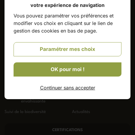
Contact
votre expérience de navigation
Vous pouvez paramétrer vos préférences et
07 82 41 96 01
modifier vos choix en cliquant sur le lien de
gestion des cookies en bas de page.
Accueil
Les différentes espèces
Paramétrer mes choix
Contrôle des nuisibles
Avis client
Dératisation
Désinsectisation
OK pour moi !
Esod
Espèce
Continuer sans accepter
exotique
envahissante
Suivi de la biodiversité
Actualités
CERTIFICATIONS