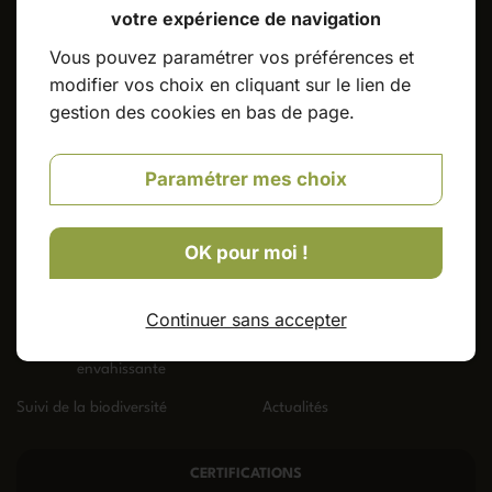
Contact
votre expérience de navigation
Vous pouvez paramétrer vos préférences et
07 82 41 96 01
modifier vos choix en cliquant sur le lien de
gestion des cookies en bas de page.
Accueil
Les différentes espèces
Paramétrer mes choix
Contrôle des nuisibles
Avis client
Dératisation
Désinsectisation
OK pour moi !
Esod
Espèce
Continuer sans accepter
exotique
envahissante
Suivi de la biodiversité
Actualités
CERTIFICATIONS